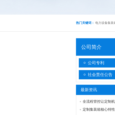
热门关键词：
电力设备集装
公司简介
公司专利
社会责任公告
最新资讯