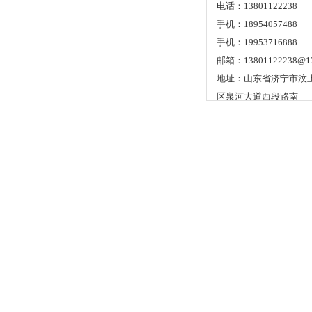
电话：13801122238
手机：18954057488
手机：19953716888
邮箱：13801122238@13
地址：山东省济宁市汶
区泉河大道西段路南