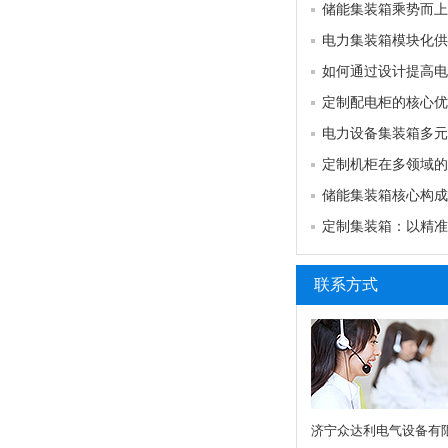
定制机柜在多领域的
联系方式
济宁众达利电气设备有