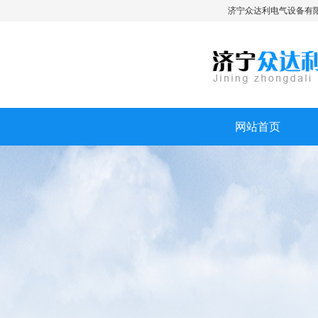
济宁众达利电气设备有
网站首页