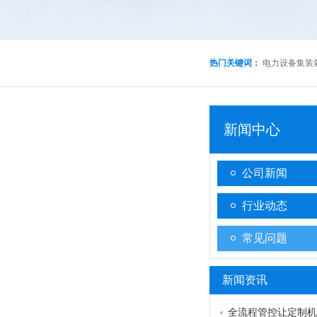
热门关键词：
电力设备集装
新闻中心
公司新闻
行业动态
常见问题
新闻资讯