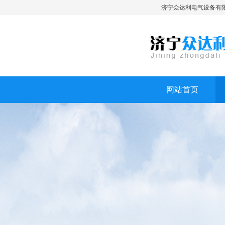
济宁众达利电气设备有
网站首页