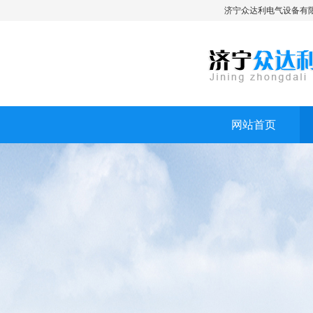
济宁众达利电气设备有
网站首页