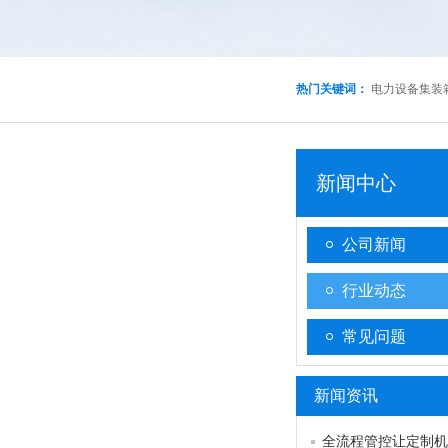
热门关键词：
电力设备集装
新闻中心
公司新闻
行业动态
常见问题
新闻资讯