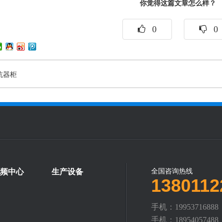
你觉得这篇文章怎么样？
0
0
抗器柜
频中心
生产设备
全国咨询热线
1380112
手机：19953716888
手机：18954057488