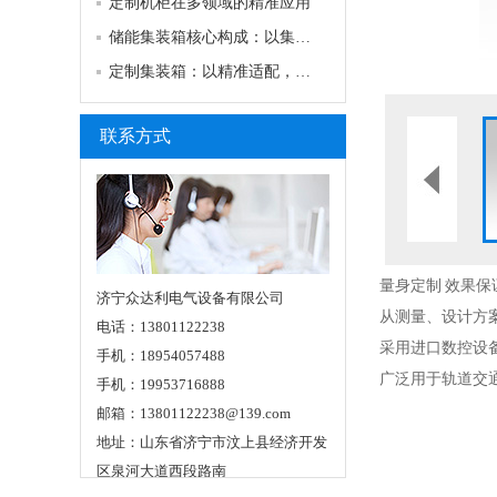
定制机柜在多领域的精准应用
储能集装箱核心构成：以集成化设计实现储能功能闭环
定制集装箱：以精准适配，满足多元场景需求
联系方式
量身定制 效果保
济宁众达利电气设备有限公司
从测量、设计方
电话：13801122238
采用进口数控设
手机：18954057488
广泛用于轨道交
手机：19953716888
邮箱：13801122238@139.com
地址：山东省济宁市汶上县经济开发
区泉河大道西段路南