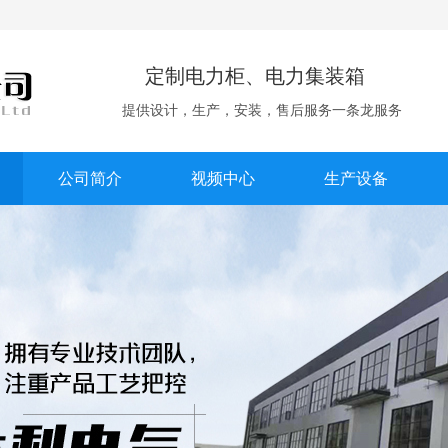
定制电力柜、电力集装箱
提供设计，生产，安装，售后服务一条龙服务
公司简介
视频中心
生产设备